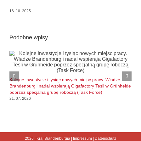
16. 10. 2025
Podobne wpisy
B
l
Kolejne inwestycje i tysiąc nowych miejsc pracy. Władze
1
Brandenburgii nadal wspierają Gigafactory Tesli w Grünheide
poprzez specjalną grupę roboczą (Task Force)
21. 07. 2026
2026 |
Kraj Brandenburgia
|
Impressum
|
Datenschutz