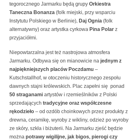
tegorocznego Jarmarku będą grupy
Orkiestra
Taneczna Bonanza
(folk miejski, przy wsparciu
Instytutu Polskiego w Berlinie),
Daj Ognia
(folk
alternatywny) oraz artystka cyrkowa
Pina Polar
z
przyjaciółmi.
Niepowtarzalna jest też nastrojowa atmosfera
Jarmarku. Odbywa się on mianowicie na
jednym z
najpiękniejszych placów Poczdamu
–
Kutschstallhof, w otoczeniu historycznego zespołu
dawnych stajni królewskich. Plac zapełni się ponad
50 straganami
artystów i rzemieślników z Polski
sprzedających
tradycyjne oraz współczesne
rękodzieło
– od ozdób choinkowych przez produkty z
drewna, ceramikę, wyroby z wikliny, odzież po wyroby
ze skóry, szkła i biżuterii. Na Jarmarku zjeść będzie
można
potrawy wigilijne, jak bigos, pierogi czy