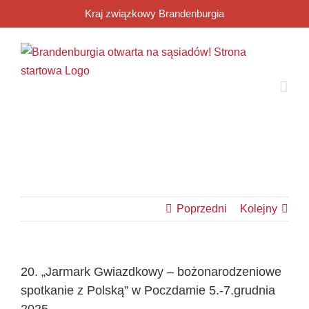
Przejdź
Kraj związkowy Brandenburgia
do
zawartości
Poprzedni
Kolejny
20. „Jarmark Gwiazdkowy – bożonarodzeniowe
spotkanie z Polską” w Poczdamie 5.-7.grudnia