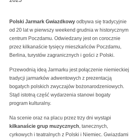
2025
Pokaż
większy
Polski Jarmark Gwiazdkowy
odbywa się tradycyjnie
obrazek
od 20 lat w pierwszy weekend grudnia w historycznym
centrum Poczdamu. Odwiedzany jest on corocznie
przez kilkanaście tysięcy mieszkańców Poczdamu,
Berlina, turystów zagranicznych i gości z Polski.
Przewodnią ideą Jarmarku jest połączenie niemieckiej
tradycji jarmarków adwentowych z prezentacją
bogatych polskich zwyczajów bożonarodzeniowych.
Stąd istotną część wydarzenia stanowi bogaty
program kulturalny.
Na scenie oraz na placu przez trzy dni wystąpi
kilkanaście grup muzycznych
, tanecznych,
cyrkowych i teatralnych z Polski i Niemiec. Gwiazdami