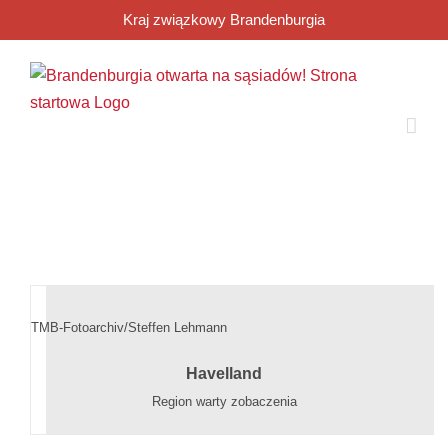
Przejdź
Kraj związkowy Brandenburgia
do
zawartości
TMB-Fotoarchiv/Steffen Lehmann
Havelland
Region warty zobaczenia