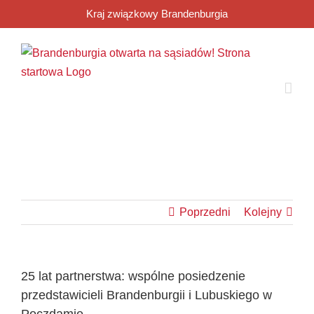
Przejdź
Kraj związkowy Brandenburgia
do
zawartości
Poprzedni
Kolejny
25 lat partnerstwa: wspólne posiedzenie
przedstawicieli Brandenburgii i Lubuskiego w