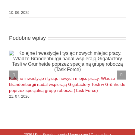
10. 06. 2025
Podobne wpisy
B
l
Kolejne inwestycje i tysiąc nowych miejsc pracy. Władze
1
Brandenburgii nadal wspierają Gigafactory Tesli w Grünheide
poprzez specjalną grupę roboczą (Task Force)
21. 07. 2026
2026 |
Kraj Brandenburgia
|
Impressum
|
Datenschutz