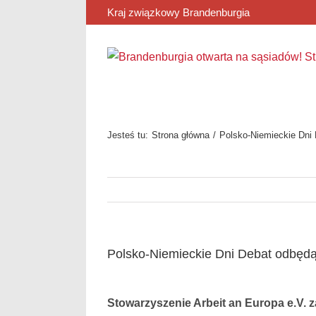
Przejdź
Kraj związkowy Brandenburgia
do
zawartości
Jesteś tu:
Strona główna
Polsko-Niemieckie Dni
Polsko-Niemieckie Dni Debat odbędą
Pokaż
większy
Stowarzyszenie Arbeit an Europa e.V. z