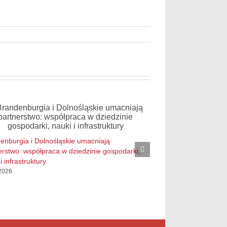
Procesjonariusz dęb
enburgia i Dolnośląskie umacniają
ochrony
erstwo: współpraca w dziedzinie gospodarki,
1. 07. 2026
i infrastruktury
 2026