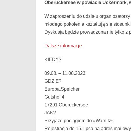
obrazek
Oberuckersee w powiacie Uckermark, w
W zaproszeniu do udziału organiozatorzy 
młodego pokolenia kształtują się stosunk
Dyskusja będzie prowadzona nie tylko z pe
Dalsze informacje
KIEDY?
09.08. – 11.08.2023
GDZIE?
Europa.Speicher
Gutshof 4
17291 Oberuckersee
JAK?
Przyjazd pociągiem do »Warnitz«
Rejestracja do 15. lipca na adres mailowy