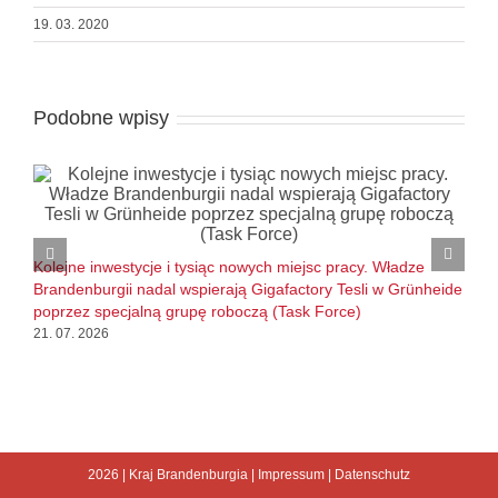
19. 03. 2020
Podobne wpisy
B
l
Kolejne inwestycje i tysiąc nowych miejsc pracy. Władze
1
Brandenburgii nadal wspierają Gigafactory Tesli w Grünheide
poprzez specjalną grupę roboczą (Task Force)
21. 07. 2026
2026 |
Kraj Brandenburgia
|
Impressum
|
Datenschutz