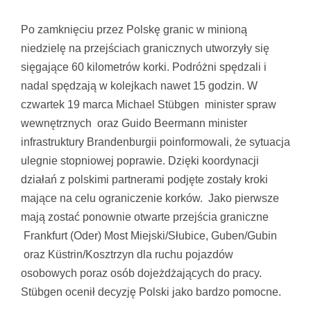
Pokaż
większy
Po zamknięciu przez Polskę granic w minioną
obrazek
niedzielę na przejściach granicznych utworzyły się
sięgające 60 kilometrów korki. Podróżni spędzali i
nadal spędzają w kolejkach nawet 15 godzin. W
czwartek 19 marca Michael Stübgen minister spraw
wewnętrznych oraz Guido Beermann minister
infrastruktury Brandenburgii poinformowali, że sytuacja
ulegnie stopniowej poprawie. Dzięki koordynacji
działań z polskimi partnerami podjęte zostały kroki
mające na celu ograniczenie korków. Jako pierwsze
mają zostać ponownie otwarte przejścia graniczne
Frankfurt (Oder) Most Miejski/Słubice, Guben/Gubin
oraz Küstrin/Kosztrzyn dla ruchu pojazdów
osobowych poraz osób dojeżdżających do pracy.
Stübgen ocenił decyzję Polski jako bardzo pomocne.