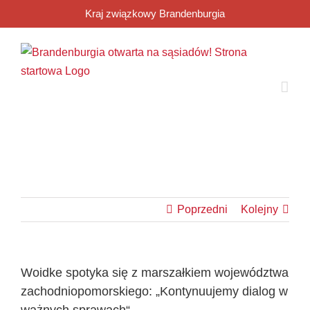
Przejdź
Kraj związkowy Brandenburgia
do
zawartości
Poprzedni
Kolejny
Woidke spotyka się z marszałkiem województwa
zachodniopomorskiego: „Kontynuujemy dialog w