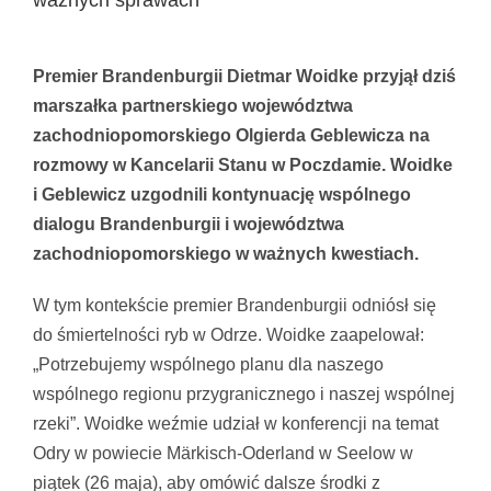
ważnych sprawach“
Pokaż
większy
Premier Brandenburgii Dietmar Woidke przyjął dziś
obrazek
marszałka partnerskiego województwa
zachodniopomorskiego Olgierda Geblewicza na
rozmowy w Kancelarii Stanu w Poczdamie. Woidke
i Geblewicz uzgodnili kontynuację wspólnego
dialogu Brandenburgii i województwa
zachodniopomorskiego w ważnych kwestiach.
W tym kontekście premier Brandenburgii odniósł się
do śmiertelności ryb w Odrze. Woidke zaapelował:
„Potrzebujemy wspólnego planu dla naszego
wspólnego regionu przygranicznego i naszej wspólnej
rzeki”. Woidke weźmie udział w konferencji na temat
Odry w powiecie Märkisch-Oderland w Seelow w
piątek (26 maja), aby omówić dalsze środki z