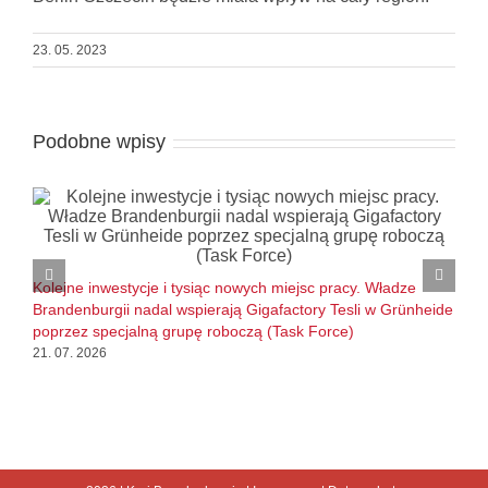
23. 05. 2023
Podobne wpisy
B
l
Kolejne inwestycje i tysiąc nowych miejsc pracy. Władze
1
Brandenburgii nadal wspierają Gigafactory Tesli w Grünheide
poprzez specjalną grupę roboczą (Task Force)
21. 07. 2026