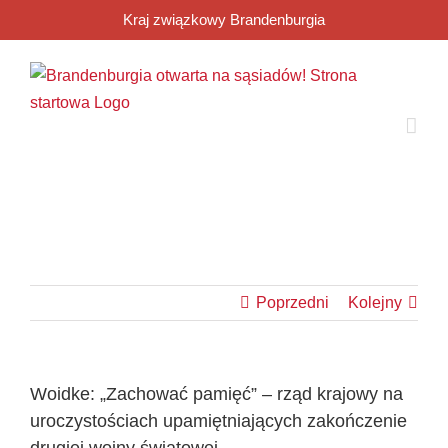
Przejdź
Kraj związkowy Brandenburgia
do
zawartości
Poprzedni
Kolejny
Woidke: „Zachować pamięć” – rząd krajowy na
uroczystościach upamiętniających zakończenie