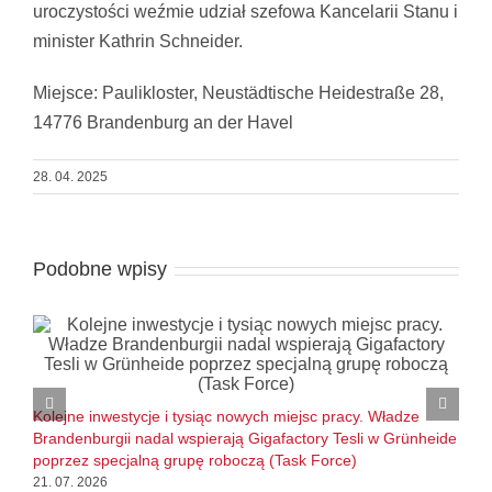
uroczystości weźmie udział szefowa Kancelarii Stanu i
minister Kathrin Schneider.
Miejsce: Paulikloster, Neustädtische Heidestraße 28,
14776 Brandenburg an der Havel
28. 04. 2025
Podobne wpisy
B
l
Kolejne inwestycje i tysiąc nowych miejsc pracy. Władze
1
Brandenburgii nadal wspierają Gigafactory Tesli w Grünheide
poprzez specjalną grupę roboczą (Task Force)
21. 07. 2026