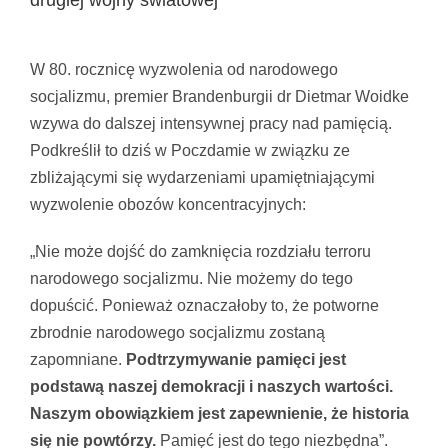
drugiej wojny światowej
Pokaż
większy
W 80. rocznicę wyzwolenia od narodowego
obrazek
socjalizmu, premier Brandenburgii dr Dietmar Woidke
wzywa do dalszej intensywnej pracy nad pamięcią.
Podkreślił to dziś w Poczdamie w związku ze
zbliżającymi się wydarzeniami upamiętniającymi
wyzwolenie obozów koncentracyjnych:
„Nie może dojść do zamknięcia rozdziału terroru
narodowego socjalizmu. Nie możemy do tego
dopuścić. Ponieważ oznaczałoby to, że potworne
zbrodnie narodowego socjalizmu zostaną
zapomniane.
Podtrzymywanie pamięci jest
podstawą naszej demokracji i naszych wartości.
Naszym obowiązkiem jest zapewnienie, że historia
się nie powtórzy.
Pamięć jest do tego niezbędna”.