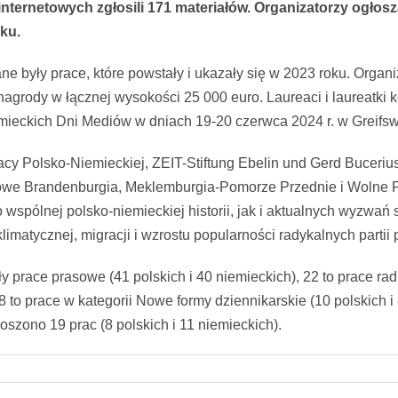
 internetowych zgłosili 171 materiałów. Organizatorzy og
ku.
 były prace, które powstały i ukazały się w 2023 roku. Organiza
nagrody w łącznej wysokości 25 000 euro. Laureaci i laureatk
emieckich Dni Mediów w dniach 19-20 czerwca 2024 r. w Greifsw
cy Polsko-Niemieckiej, ZEIT-Stiftung Ebelin und Gerd Buceri
zkowe Brandenburgia, Meklemburgia-Pomorze Przednie i Wolne 
wspólnej polsko-niemieckiej historii, jak i aktualnych wyzwań 
imatycznej, migracji i wzrostu popularności radykalnych partii 
prace prasowe (41 polskich i 40 niemieckich), 22 to prace radi
18 to prace w kategorii Nowe formy dziennikarskie (10 polskich i 
szono 19 prac (8 polskich i 11 niemieckich).