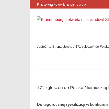
Przejdź
Kraj związkowy Brandenburgia
do
zawartości
Jesteś tu:
Strona główna
171 zgłoszeń do Polsko
171 zgłoszeń do Polsko-Niemieckiej 
Pokaż
większy
Do tegorocznej rywalizacji w konkursie