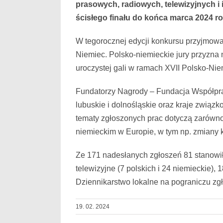
obrazek
prasowych, radiowych, telewizyjnych i
ścisłego finału do końca marca 2024 ro
W tegorocznej edycji konkursu przyjmowane
Niemiec. Polsko-niemieckie jury przyzna 
uroczystej gali w ramach XVII Polsko-Ni
Fundatorzy Nagrody – Fundacja Współpra
lubuskie i dolnośląskie oraz kraje zwią
tematy zgłoszonych prac dotyczą zarówno 
niemieckim w Europie, w tym np. zmiany kl
Ze 171 nadesłanych zgłoszeń 81 stanowiły 
telewizyjne (7 polskich i 24 niemieckie), 
Dziennikarstwo lokalne na pograniczu zgło
19. 02. 2024