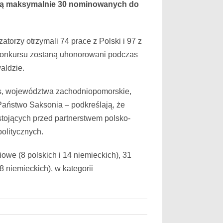
łoszą maksymalnie 30 nominowanych do
torzy otrzymali 74 prace z Polski i 97 z
i konkursu zostaną uhonorowani podczas
aldzie.
us, województwa zachodniopomorskie,
Państwo Saksonia – podkreślają, że
stojących przed partnerstwem polsko-
politycznych.
owe (8 polskich i 14 niemieckich), 31
8 niemieckich), w kategorii