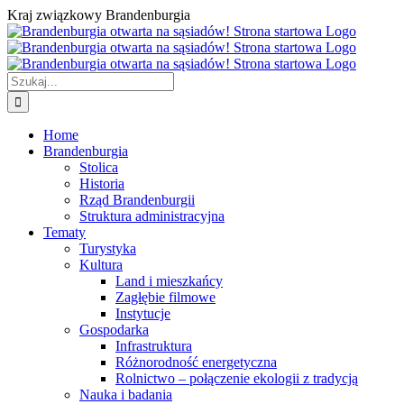
Przejdź
Kraj związkowy Brandenburgia
do
zawartości
Szukaj
Home
Brandenburgia
Stolica
Historia
Rząd Brandenburgii
Struktura administracyjna
Tematy
Turystyka
Kultura
Land i mieszkańcy
Zagłębie filmowe
Instytucje
Gospodarka
Infrastruktura
Różnorodność energetyczna
Rolnictwo – połączenie ekologii z tradycją
Nauka i badania