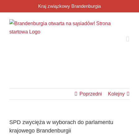
Przejdź
Kraj związkowy Brandenburgia
do
zawartości
Poprzedni
Kolejny
SPD zwycięża w wyborach do parlamentu
krajowego Brandenburgii