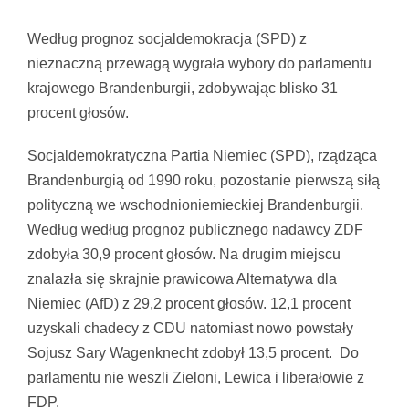
Pokaż
większy
Według prognoz socjaldemokracja (SPD) z
obrazek
nieznaczną przewagą wygrała wybory do parlamentu
krajowego Brandenburgii, zdobywając blisko 31
procent głosów.
Socjaldemokratyczna Partia Niemiec (SPD), rządząca
Brandenburgią od 1990 roku, pozostanie pierwszą siłą
polityczną we wschodnioniemieckiej Brandenburgii.
Według według prognoz publicznego nadawcy ZDF
zdobyła 30,9 procent głosów. Na drugim miejscu
znalazła się skrajnie prawicowa Alternatywa dla
Niemiec (AfD) z 29,2 procent głosów. 12,1 procent
uzyskali chadecy z CDU natomiast nowo powstały
Sojusz Sary Wagenknecht zdobył 13,5 procent. Do
parlamentu nie weszli Zieloni, Lewica i liberałowie z
FDP.