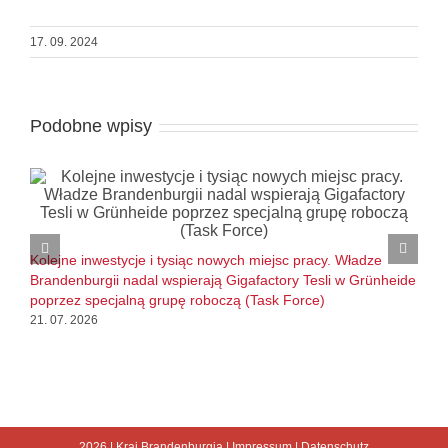
17. 09. 2024
Podobne wpisy
B
l
Kolejne inwestycje i tysiąc nowych miejsc pracy. Władze
1
Brandenburgii nadal wspierają Gigafactory Tesli w Grünheide
poprzez specjalną grupę roboczą (Task Force)
21. 07. 2026
2026 |
Kraj Brandenburgia
|
Impressum
|
Datenschutz