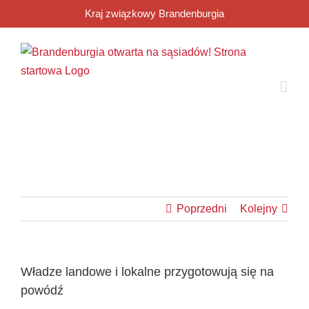
Przejdź
Kraj związkowy Brandenburgia
do
zawartości
Poprzedni
Kolejny
Władze landowe i lokalne przygotowują się na
powódź