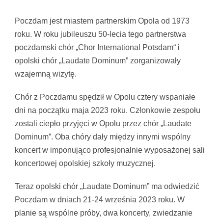
Pokaż
większy
Poczdam jest miastem partnerskim Opola od 1973
obrazek
roku. W roku jubileuszu 50-lecia tego partnerstwa
poczdamski chór „Chor International Potsdam“ i
opolski chór „Laudate Dominum” zorganizowały
wzajemną wizytę.
Chór z Poczdamu spędził w Opolu cztery wspaniałe
dni na początku maja 2023 roku. Członkowie zespołu
zostali ciepło przyjęci w Opolu przez chór „Laudate
Dominum”. Oba chóry dały między innymi wspólny
koncert w imponująco profesjonalnie wyposażonej sali
koncertowej opolskiej szkoły muzycznej.
Teraz opolski chór „Laudate Dominum” ma odwiedzić
Poczdam w dniach 21-24 września 2023 roku. W
planie są wspólne próby, dwa koncerty, zwiedzanie