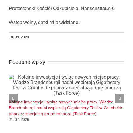
Protestancki Kościół Odkupiciela, Nansenstraße 6
Wstęp wolny, datki mile widziane.
18. 09. 2023
Podobne wpisy
B
l
Kolejne inwestycje i tysiąc nowych miejsc pracy. Władze
1
Brandenburgii nadal wspierają Gigafactory Tesli w Grünheide
poprzez specjalną grupę roboczą (Task Force)
21. 07. 2026