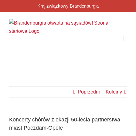
Przejdź
Kraj związkowy Brandenburgia
do
zawartości
Poprzedni
Kolejny
Koncerty chórów z okazji 50-lecia partnerstwa
miast Poczdam-Opole