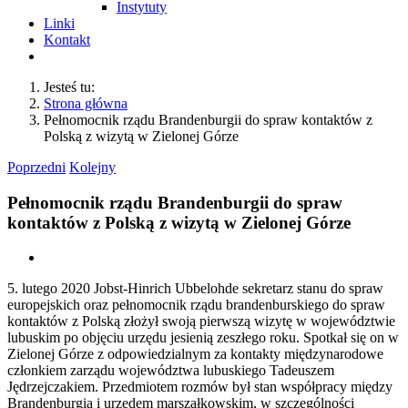
Instytuty
Linki
Kontakt
Jesteś tu:
Strona główna
Pełnomocnik rządu Brandenburgii do spraw kontaktów z
Polską z wizytą w Zielonej Górze
Poprzedni
Kolejny
Pełnomocnik rządu Brandenburgii do spraw
kontaktów z Polską z wizytą w Zielonej Górze
Pokaż
większy
5. lutego 2020 Jobst-Hinrich Ubbelohde sekretarz stanu do spraw
obrazek
europejskich oraz pełnomocnik rządu brandenburskiego do spraw
kontaktów z Polską złożył swoją pierwszą wizytę w województwie
lubuskim po objęciu urzędu jesienią zeszłego roku. Spotkał się on w
Zielonej Górze z odpowiedzialnym za kontakty międzynarodowe
członkiem zarządu województwa lubuskiego Tadeuszem
Jędrzejczakiem. Przedmiotem rozmów był stan współpracy między
Brandenburgią i urzędem marszałkowskim, w szczególności