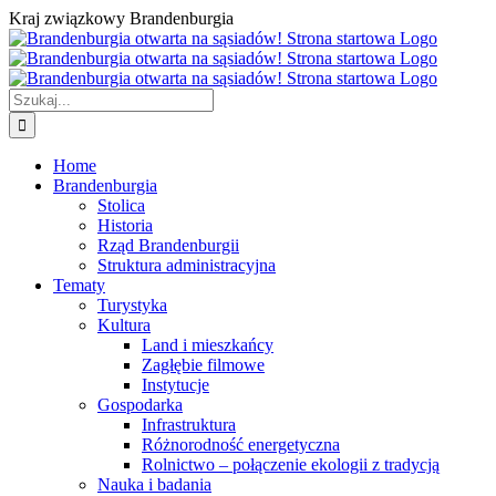
Przejdź
Kraj związkowy Brandenburgia
do
zawartości
Szukaj
Home
Brandenburgia
Stolica
Historia
Rząd Brandenburgii
Struktura administracyjna
Tematy
Turystyka
Kultura
Land i mieszkańcy
Zagłębie filmowe
Instytucje
Gospodarka
Infrastruktura
Różnorodność energetyczna
Rolnictwo – połączenie ekologii z tradycją
Nauka i badania