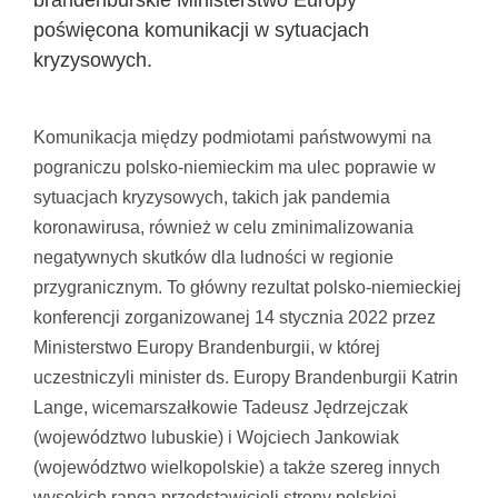
brandenburskie Ministerstwo Europy
poświęcona komunikacji w sytuacjach
kryzysowych.
Pokaż
większy
Komunikacja między podmiotami państwowymi na
obrazek
pograniczu polsko-niemieckim ma ulec poprawie w
sytuacjach kryzysowych, takich jak pandemia
koronawirusa, również w celu zminimalizowania
negatywnych skutków dla ludności w regionie
przygranicznym. To główny rezultat polsko-niemieckiej
konferencji zorganizowanej 14 stycznia 2022 przez
Ministerstwo Europy Brandenburgii, w której
uczestniczyli minister ds. Europy Brandenburgii Katrin
Lange, wicemarszałkowie Tadeusz Jędrzejczak
(województwo lubuskie) i Wojciech Jankowiak
(województwo wielkopolskie) a także szereg innych
wysokich rangą przedstawicieli strony polskiej,