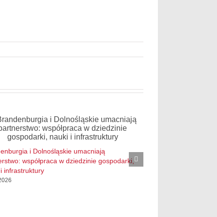
Procesjonariusz dęb
enburgia i Dolnośląskie umacniają
ochrony
erstwo: współpraca w dziedzinie gospodarki,
1. 07. 2026
i infrastruktury
 2026