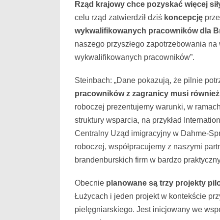
większy
Rząd krajowy chce pozyskać więcej sił
obrazek
celu rząd zatwierdził dziś
koncepcję
prze
wykwalifikowanych pracowników dla B
naszego przyszłego zapotrzebowania na w
wykwalifikowanych pracowników”.
Steinbach: „Dane pokazują, że pilnie pot
pracowników z zagranicy musi również
roboczej prezentujemy warunki, w ramach
struktury wsparcia, na przykład Internat
Centralny Uząd imigracyjny w Dahme-Spree
roboczej, współpracujemy z naszymi part
brandenburskich firm w bardzo praktyczn
Obecnie
planowane są trzy projekty pil
Łużycach i jeden projekt w kontekście prz
pielęgniarskiego. Jest inicjowany we wsp