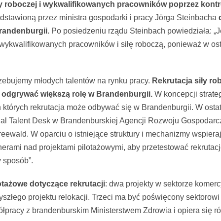
y roboczej i wykwalifikowanych pracowników poprzez kontro
dstawioną przez ministra gospodarki i pracy Jörga Steinbacha
randenburgii.
Po posiedzeniu rządu Steinbach powiedziała: „J
ykwalifikowanych pracowników i siłę roboczą, ponieważ w ostat
rzebujemy młodych talentów na rynku pracy.
Rekrutacja siły ro
 odgrywać większą rolę w Brandenburgii.
W koncepcji strateg
 których rekrutacja może odbywać się w Brandenburgii. W ostat
ional Talent Desk w Brandenburskiej Agencji Rozwoju Gospodarc
wald. W oparciu o istniejące struktury i mechanizmy wspieraj
nerami nad projektami pilotażowymi, aby przetestować rekruta
y sposób”.
otażowe dotyczące rekrutacji
: dwa projekty w sektorze komerc
yszłego projektu relokacji. Trzeci ma być poświęcony sektorowi 
ółpracy z brandenburskim Ministerstwem Zdrowia i opiera się ró