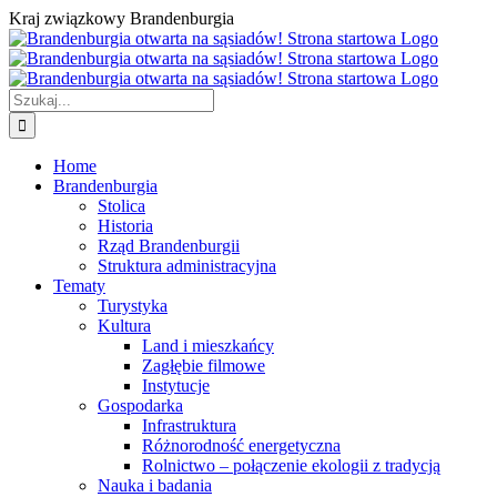
Przejdź
Kraj związkowy Brandenburgia
do
zawartości
Szukaj
Home
Brandenburgia
Stolica
Historia
Rząd Brandenburgii
Struktura administracyjna
Tematy
Turystyka
Kultura
Land i mieszkańcy
Zagłębie filmowe
Instytucje
Gospodarka
Infrastruktura
Różnorodność energetyczna
Rolnictwo – połączenie ekologii z tradycją
Nauka i badania