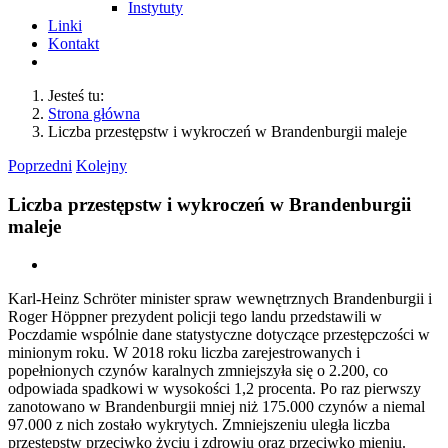
Instytuty
Linki
Kontakt
Jesteś tu:
Strona główna
Liczba przestępstw i wykroczeń w Brandenburgii maleje
Poprzedni
Kolejny
Liczba przestępstw i wykroczeń w Brandenburgii
maleje
Pokaż
większy
Karl-Heinz Schröter minister spraw wewnętrznych Brandenburgii i
obrazek
Roger Höppner prezydent policji tego landu przedstawili w
Poczdamie wspólnie dane statystyczne dotyczące przestępczości w
minionym roku. W 2018 roku liczba zarejestrowanych i
popełnionych czynów karalnych zmniejszyła się o 2.200, co
odpowiada spadkowi w wysokości 1,2 procenta. Po raz pierwszy
zanotowano w Brandenburgii mniej niż 175.000 czynów a niemal
97.000 z nich zostało wykrytych. Zmniejszeniu uległa liczba
przestępstw przeciwko życiu i zdrowiu oraz przeciwko mieniu.