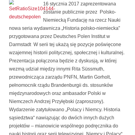
16 stycznia 2017 zaprezentowana
zostanie publicznie przez Polsko-
Niemiecką Fundację na rzecz Nauki
nowa seria wydawnicza „Historia polsko-niemiecka”
przygotowana przez Deutsches Polen Institut w
Darmstadt W serii tej ukażą się pozycje poświęcone
wzajemnej historii politycznej, społecznej i kulturalnej.
Prezentacja połączona będzie z dyskusją, w której
wezmą udział między innymi Rita Süssmuth,
przewodnicząca zarządu PNFN, Martin Gorholt,
pełnomocnik rządu Brandenburgii ds. stosunków
międzynarodowych oraz ambasador Polski w
Niemczech Andrzej Przyłębski (zaproszony).
Wydarzenie zatytułowano „Polacy i Niemcy. Historia
sąsiedztwa“ nawiązując do dwóch innych dużych
projektów – mianowicie wspólnego podręcznika do
nauki historii oraz serii telewizyjnej „Niemcy i Polacy“.