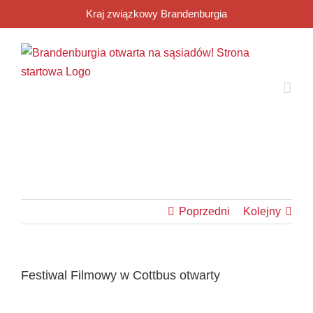
Przejdź
Kraj związkowy Brandenburgia
do
zawartości
Poprzedni
Kolejny
Festiwal Filmowy w Cottbus otwarty
Pokaż