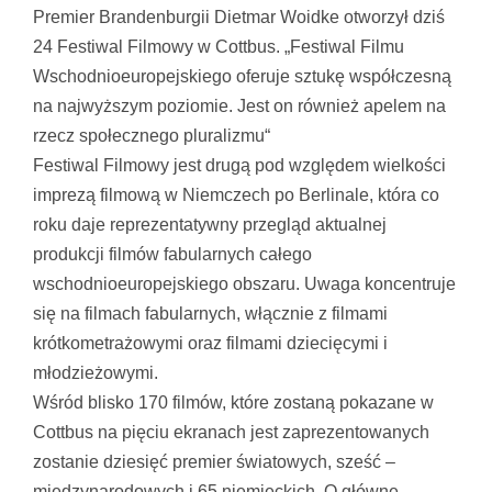
większy
Premier Brandenburgii Dietmar Woidke otworzył dziś
obrazek
24 Festiwal Filmowy w Cottbus. „Festiwal Filmu
Wschodnioeuropejskiego oferuje sztukę współczesną
na najwyższym poziomie. Jest on również apelem na
rzecz społecznego pluralizmu“
Festiwal Filmowy jest drugą pod względem wielkości
imprezą filmową w Niemczech po Berlinale, która co
roku daje reprezentatywny przegląd aktualnej
produkcji filmów fabularnych całego
wschodnioeuropejskiego obszaru. Uwaga koncentruje
się na filmach fabularnych, włącznie z filmami
krótkometrażowymi oraz filmami dziecięcymi i
młodzieżowymi.
Wśród blisko 170 filmów, które zostaną pokazane w
Cottbus na pięciu ekranach jest zaprezentowanych
zostanie dziesięć premier światowych, sześć –
międzynarodowych i 65 niemieckich. O główne