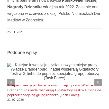
innymi partnerami nowa edycja
Polsko-Niemieckiej
Nagrody Dziennikarskiej
na rok 2022. Zostanie ona
wręczona w czerwcu z okazji Polsko-Niemieckich Dni
Mediów w Zgorzelcu.
25. 11. 2021
Podobne wpisy
B
l
Kolejne inwestycje i tysiąc nowych miejsc pracy. Władze
1
Brandenburgii nadal wspierają Gigafactory Tesli w Grünheide
poprzez specjalną grupę roboczą (Task Force)
21. 07. 2026