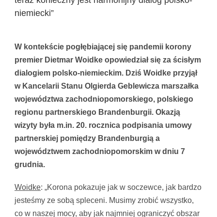
teraz konieczny jest harmonijny dialog polsko-
niemiecki”
Pokaż
większy
W kontekście pogłębiającej się pandemii korony
obrazek
premier Dietmar Woidke opowiedział się za ścisłym
dialogiem polsko-niemieckim. Dziś Woidke przyjął
w Kancelarii Stanu Olgierda Geblewicza marszałka
województwa zachodniopomorskiego, polskiego
regionu partnerskiego Brandenburgii. Okazją
wizyty była m.in. 20. rocznica podpisania umowy
partnerskiej pomiędzy Brandenburgią a
województwem zachodniopomorskim w dniu 7
grudnia.
Woidke
: „Korona pokazuje jak w soczewce, jak bardzo
jesteśmy ze sobą spleceni. Musimy zrobić wszystko,
co w naszej mocy, aby jak najmniej ograniczyć obszar