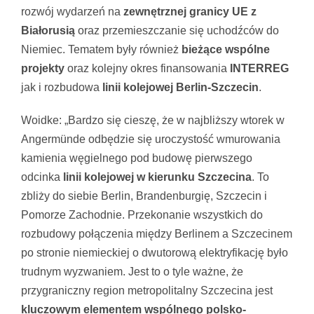
rozwój wydarzeń na
zewnętrznej granicy UE z
Białorusią
oraz przemieszczanie się uchodźców do
Niemiec. Tematem były również
bieżące wspólne
projekty
oraz kolejny okres finansowania
INTERREG
jak i rozbudowa
linii kolejowej Berlin-Szczecin
.
Woidke: „Bardzo się cieszę, że w najbliższy wtorek w
Angermünde odbędzie się uroczystość wmurowania
kamienia węgielnego pod budowę pierwszego
odcinka
linii kolejowej w kierunku Szczecina
. To
zbliży do siebie Berlin, Brandenburgię, Szczecin i
Pomorze Zachodnie. Przekonanie wszystkich do
rozbudowy połączenia między Berlinem a Szczecinem
po stronie niemieckiej o dwutorową elektryfikację było
trudnym wyzwaniem. Jest to o tyle ważne, że
przygraniczny region metropolitalny Szczecina jest
kluczowym elementem wspólnego polsko-