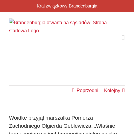
Przejdź
Kraj związkowy Brandenburgia
do
zawartości
Poprzedni
Kolejny
Woidke przyjął marszałka Pomorza
Zachodniego Olgierda Geblewicza: „Właśnie