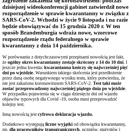
zagrożenie zakażenia się koronawirusem: podczas
dzisiejszej wideokonferencji gabinet zatwierdził nowe
rozporządzenie w sprawie kwarantanny w związku z
SARS-CoV-2. Wchodzi w życie 9 listopada i na razie
będzie obowiązywać do 15 grudnia 2020 r. W ten
sposób Brandenburgia wdraża nowe, wzorcowe
rozporządzenie rządu federalnego w sprawie
kwarantanny z dnia 14 października.
W porównaniu z dotychczasowymi przepisami nowością jest fakt,
że
ogólny okres kwarantanny zostaje skrócony z 14 do 10 dni
. I
jeszcze jedna kwestia:
kwarantanna kończy się najwcześniej pięć
dni po wjeździe
. Warunkiem takiego skrócenia jest przedłożenie
przez daną osobę negatywnego wyniku testu, który potwierdza, że
nie jest zakażona koronawirusem SARS-CoV-2.
Test taki może
zostać przeprowadzony najwcześniej piątego dnia po wjeździe
.
W przypadku pojawienia się w ciągu dziesięciu dni od wjazdu
objawów typowych dla Covid -19, osoba musi przeprowadzić
kolejny test.
Inną nowością jest
cyfrowa deklaracja wjazdu.
Dodatkowo występują
liczne wyjątki
od obowiązku kwarantanny,
np.
dla pracowników transgranicznych
, uczniów, stażystów i