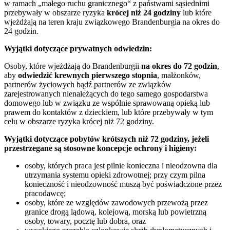
w ramach „małego ruchu granicznego“ z państwami sąsiednimi
przebywały w obszarze ryzyka
krócej niż 24 godziny
lub które
wjeżdżają na teren kraju związkowego Brandenburgia na okres do
24 godzin.
Wyjątki dotyczące prywatnych odwiedzin:
Osoby, które wjeżdżają do Brandenburgii
na okres do 72 godzin
,
aby
odwiedzić krewnych pierwszego stopnia
, małżonków,
partnerów życiowych bądź partnerów ze związków
zarejestrowanych nienależących do tego samego gospodarstwa
domowego lub w związku ze wspólnie sprawowaną opieką lub
prawem do kontaktów z dzieckiem, lub które przebywały w tym
celu w obszarze ryzyka krócej niż 72 godziny.
Wyjątki dotyczące pobytów krótszych niż 72 godziny, jeżeli
przestrzegane są stosowne koncepcje ochrony i higieny:
osoby, których praca jest pilnie konieczna i nieodzowna dla
utrzymania systemu opieki zdrowotnej; przy czym pilna
konieczność i nieodzowność muszą być poświadczone przez
pracodawcę;
osoby, które ze względów zawodowych przewożą przez
granice drogą lądową, kolejową, morską lub powietrzną
osoby, towary, pocztę lub dobra, oraz