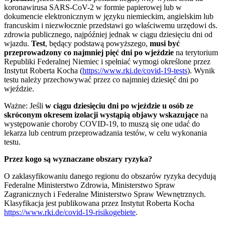
koronawirusa SARS-CoV-2 w formie papierowej lub w
dokumencie elektronicznym w języku niemieckim, angielskim lub
francuskim i niezwłocznie przedstawi go właściwemu urzędowi ds.
zdrowia publicznego, najpóźniej jednak w ciągu dziesięciu dni od
wjazdu.
Test
, będący podstawą powyższego,
musi być
przeprowadzony co najmniej pięć dni po wjeździe
na terytorium
Republiki Federalnej Niemiec i spełniać wymogi określone przez
Instytut Roberta Kocha (
https://www.rki.de/covid-19-tests
). Wynik
testu należy przechowywać przez co najmniej dziesięć dni po
wjeździe.
Ważne: Jeśli
w ciągu dziesięciu dni po wjeździe u osób ze
skróconym okresem izolacji wystąpią objawy wskazujące
na
występowanie choroby COVID-19, to muszą się one udać do
lekarza lub centrum przeprowadzania testów, w celu wykonania
testu.
Przez kogo są wyznaczane obszary ryzyka?
O zaklasyfikowaniu danego regionu do obszarów ryzyka decydują
Federalne Ministerstwo Zdrowia, Ministerstwo Spraw
Zagranicznych i Federalne Ministerstwo Spraw Wewnętrznych.
Klasyfikacja jest publikowana przez Instytut Roberta Kocha
https://www.rki.de/covid-19-risikogebiete
.