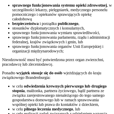
sprawnego funkcjonowania systemu opieki zdrowotnej
, w
szczególności lekarzy, pielęgniarek, medycznego personelu
pomocniczego i opiekunów sprawujących opiekę
całodobową
bezpieczeństwa
i porządku
publicznego
,
stosunków dyplomatycznych i konsularnych,
sprawnego funkcjonowania wymiaru sprawiedliwości,
sprawnego funkcjonowania parlamentu, rządu i administracji
federalnej, krajów związkowych i gmin, lub
sprawnego funkcjonowania organów Unii Europejskiej i
organizacji międzynarodowych;
Nieodzowność musi być potwierdzona przez organ zwierzchni,
pracodawcę lub zleceniodawcę.
Ponadto
wyjątek stosuje się do osób
wjeżdżających do kraju
związkowego Brandenburgia:
w celu
odwiedzenia krewnych pierwszego lub drugiego
stopnia
, małżonka, partnera życiowego, bądź partnera ze
związku zarejestrowanego nienależącego do tego samego
gospodarstwa domowego lub w ramach sprawowania
wspólnej opieki lub prawa do kontaktów z dzieckiem,
w celu
pilnego leczenia medycznego
, lub
w celu realizacji zadań związanych z udzielaniem wsparcia