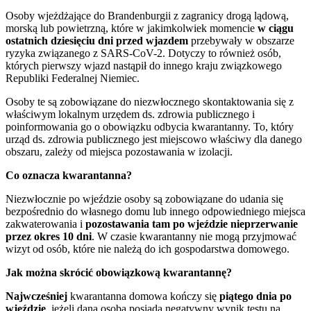
Osoby wjeżdżające do Brandenburgii z zagranicy drogą lądową,
morską lub powietrzną, które w jakimkolwiek momencie
w ciągu
ostatnich dziesięciu dni przed wjazdem
przebywały w obszarze
ryzyka związanego z SARS-CoV-2. Dotyczy to również osób,
których pierwszy wjazd nastąpił do innego kraju związkowego
Republiki Federalnej Niemiec.
Osoby te są zobowiązane do niezwłocznego skontaktowania się z
właściwym lokalnym urzędem ds. zdrowia publicznego i
poinformowania go o obowiązku odbycia kwarantanny. To, który
urząd ds. zdrowia publicznego jest miejscowo właściwy dla danego
obszaru, zależy od miejsca pozostawania w izolacji.
Co oznacza kwarantanna?
Niezwłocznie po wjeździe osoby są zobowiązane do udania się
bezpośrednio do własnego domu lub innego odpowiedniego miejsca
zakwaterowania i
pozostawania tam po wjeździe nieprzerwanie
przez okres 10 dni
. W czasie kwarantanny nie mogą przyjmować
wizyt od osób, które nie należą do ich gospodarstwa domowego.
Jak można skrócić obowiązkową kwarantannę?
Najwcześniej
kwarantanna domowa kończy się
piątego dnia po
wjeździe
, jeżeli dana osoba posiada negatywny wynik testu na