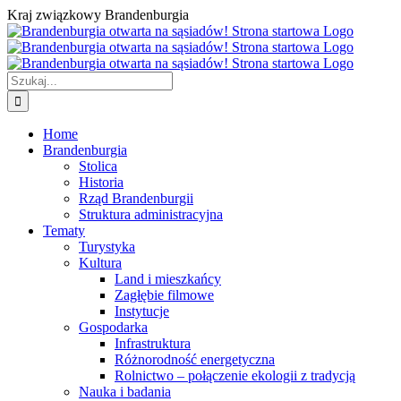
Przejdź
Kraj związkowy Brandenburgia
do
zawartości
Szukaj
Home
Brandenburgia
Stolica
Historia
Rząd Brandenburgii
Struktura administracyjna
Tematy
Turystyka
Kultura
Land i mieszkańcy
Zagłębie filmowe
Instytucje
Gospodarka
Infrastruktura
Różnorodność energetyczna
Rolnictwo – połączenie ekologii z tradycją
Nauka i badania