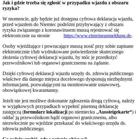
Jak i gdzie trzeba się zgłosić w przypadku wjazdu z obszaru
ryzyka?
W momencie, gdy będzie już dostępna cyfrowa deklaracja wjazdu,
przed wjazdem do Niemiec podróżni przybywający z obszaru
ryzyka związanego z koronawirusem muszą rejestrować się
elektronicznie na stronie
https://www.einreiseanmeldung.de
.
Osoby wjeżdżające i powracające muszą nosić przy sobie zapisane
elektronicznie i/lub wydrukowane potwierdzenie skutecznego
złożenia cyfrowej deklaracji wjazdu, by móc je przedłożyć
przewoźnikowi lub organowi granicznemu na żądanie.
Dzięki cyfrowej deklaracji wjazdu urzędy ds. zdrowia publicznego
właściwe dla danego miejsca docelowego dysponują niezbędnymi
informacjami, pozwalającymi na monitorowanie ustawowej,
obowiązkowej kwarantanny.
Jeżeli nie jest możliwe dokonanie zgłoszenia drogą cyfrową, należy
w wyjątkowych przypadkach wypełnić pisemną deklarację
zastępczą (
formularz lokalizacji
po niemiecku „
Aussteigekarte“
) i
oddać ją przewoźnikom bądź organowi granicznemu, albo
niezwłocznie po wjeździe przekazać do właściwego urzędu ds.
zdrowia publicznego.