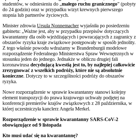
studentów, w odniesieniu do „
małego ruchu granicznego
” (pobyty
do 24 godzin) oraz w przypadku wizyt krewnych pierwszego
stopnia lub partnerów życiowych.
Minister zdrowia
Ursula Nonnemacher
wyjaśniła po posiedzeniu
gabinetu: „Ważne jest, aby w przypadku przepisów dotyczących
kwarantanny dla osób wjeżdżających i powracających z zagranicy z
obszarów ryzyka kraje związkowe postępowały w sposób jednolity.
Z tego właśnie powodu wdrażamy w Brandenburgii modelowe
rozporządzenie Federalnego Ministerstwa Spraw Wewnętrznych w
stosunku jeden do jednego. Jednakże w obliczu drugiej fali
koronawirusa
decydującą kwestią jest to, by najlepiej całkowicie
zrezygnować z wszelkich podróży, które nie są absolutnie
konieczne
. Dotyczy to w szczególności podróży do obszarów
ryzyka.
Nowe rozporządzenie w sprawie kwarantanny stanowi kolejny
element transpozycji do prawa krajowego uchwały podjętej na
konferencji premierów krajów związkowych z 28 października, w
której uczestniczyła kanclerz Angela Merkel.
Rozporządzenie w sprawie kwarantanny SARS-CoV-2
obowiązujące od 9 listopada
Kto musi udać się na kwarantannę?