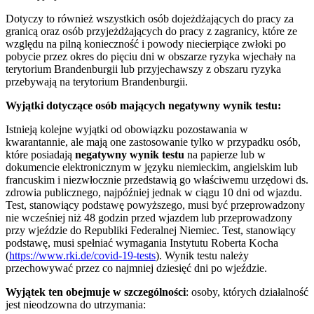
Dotyczy to również wszystkich osób dojeżdżających do pracy za
granicą oraz osób przyjeżdżających do pracy z zagranicy, które ze
względu na pilną konieczność i powody niecierpiące zwłoki po
pobycie przez okres do pięciu dni w obszarze ryzyka wjechały na
terytorium Brandenburgii lub przyjechawszy z obszaru ryzyka
przebywają na terytorium Brandenburgii.
Wyjątki dotyczące osób mających negatywny wynik testu:
Istnieją kolejne wyjątki od obowiązku pozostawania w
kwarantannie, ale mają one zastosowanie tylko w przypadku osób,
które posiadają
negatywny wynik testu
na papierze lub w
dokumencie elektronicznym w języku niemieckim, angielskim lub
francuskim i niezwłocznie przedstawią go właściwemu urzędowi ds.
zdrowia publicznego, najpóźniej jednak w ciągu 10 dni od wjazdu.
Test, stanowiący podstawę powyższego, musi być przeprowadzony
nie wcześniej niż 48 godzin przed wjazdem lub przeprowadzony
przy wjeździe do Republiki Federalnej Niemiec. Test, stanowiący
podstawę, musi spełniać wymagania Instytutu Roberta Kocha
(
https://www.rki.de/covid-19-tests
). Wynik testu należy
przechowywać przez co najmniej dziesięć dni po wjeździe.
Wyjątek ten obejmuje w szczególności
: osoby, których działalność
jest nieodzowna do utrzymania: