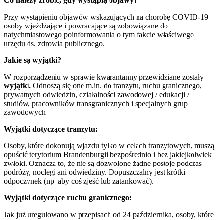
Co należy zrobić, gdy wystąpią objawy?
Przy wystąpieniu objawów wskazujących na chorobę COVID-19
osoby wjeżdżające i powracające są zobowiązane do
natychmiastowego poinformowania o tym fakcie właściwego
urzędu ds. zdrowia publicznego.
Jakie są wyjątki?
W rozporządzeniu w sprawie kwarantanny przewidziane zostały
wyjątki.
Odnoszą się one m.in. do tranzytu, ruchu granicznego,
prywatnych odwiedzin, działalności zawodowej / edukacji /
studiów, pracowników transgranicznych i specjalnych grup
zawodowych
Wyjątki dotyczące tranzytu:
Osoby, które dokonują wjazdu tylko w celach tranzytowych, muszą
opuścić terytorium Brandenburgii bezpośrednio i bez jakiejkolwiek
zwłoki. Oznacza to, że nie są dozwolone żadne postoje podczas
podróży, noclegi ani odwiedziny. Dopuszczalny jest krótki
odpoczynek (np. aby coś zjeść lub zatankować).
Wyjątki dotyczące ruchu granicznego:
Jak już uregulowano w przepisach od 24 października, osoby, które