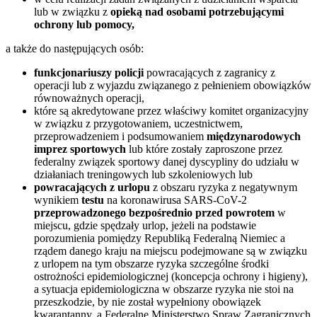
lub w związku z
opieką nad osobami potrzebującymi
ochrony lub pomocy,
a także do następujących osób:
funkcjonariuszy policji
powracających z zagranicy z
operacji lub z wyjazdu związanego z pełnieniem obowiązków
równoważnych operacji,
które są akredytowane przez właściwy komitet organizacyjny
w związku z przygotowaniem, uczestnictwem,
przeprowadzeniem i podsumowaniem
międzynarodowych
imprez sportowych
lub które zostały zaproszone przez
federalny związek sportowy danej dyscypliny do udziału w
działaniach treningowych lub szkoleniowych lub
powracających z urlopu
z obszaru ryzyka z negatywnym
wynikiem
testu
na koronawirusa SARS-CoV-2
przeprowadzonego bezpośrednio przed powrotem
w
miejscu, gdzie spędzały urlop, jeżeli na podstawie
porozumienia pomiędzy Republiką Federalną Niemiec a
rządem danego kraju na miejscu podejmowane są w związku
z urlopem na tym obszarze ryzyka szczególne środki
ostrożności epidemiologicznej (koncepcja ochrony i higieny),
a sytuacja epidemiologiczna w obszarze ryzyka nie stoi na
przeszkodzie, by nie został wypełniony obowiązek
kwarantanny, a Federalne Ministerstwo Spraw Zagranicznych