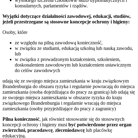
wysokiego szczebla członkowie służb dyplomatycznych i
konsularnych, parlamentów i rządów.
Wyjątki dotyczące działalności zawodowej, edukacji, studiów,
jeżeli przestrzegane są stosowne koncepcje ochrony i higieny:
Osoby, które
ze względu na pilną zawodową konieczność,
w związku ze studiami, edukacją szkolną lub nauką zawodu,
lub
w związku z prowadzonym kształceniem, szkoleniem,
doskonaleniem zawodowym lub kształceniem ustawicznym
do celów zawodowych
udają się ze swojego miejsca zamieszkania w kraju związkowym
Brandenburgia do obszaru ryzyka i regularnie powracają do miejsca
zamieszkania (osoba dojeżdżająca do pracy za granicą) lub udają się
ze swojego miejsca zamieszkania w obszarze ryzyka do kraju
związkowego Brandenburgia i regularnie wracają do miejsca
zamieszkania (osoby przyjeżdżające do pracy z zagranicy)
Pilna konieczność
, jak również stosowanie się do stosownych
koncepcji ochrony i higieny musi
być potwierdzone przez organ
zwierzchni, pracodawcę
,
zleceniodawcę
lub placówkę
edukacyjną.