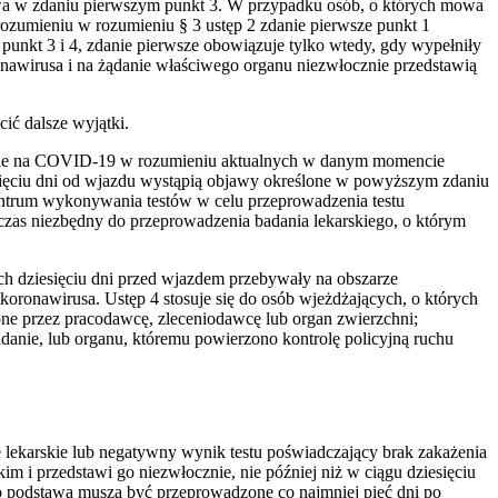
wa w zdaniu pierwszym punkt 3. W przypadku osób, o których mowa
ozumieniu w rozumieniu § 3 ustęp 2 zdanie pierwsze punkt 1
nkt 3 i 4, zdanie pierwsze obowiązuje tylko wtedy, gdy wypełniły
nawirusa i na żądanie właściwego organu niezwłocznie przedstawią
ić dalsze wyjątki.
wanie na COVID-19 w rozumieniu aktualnych w danym momencie
iesięciu dni od wjazdu wystąpią objawy określone w powyższym zdaniu
centrum wykonywania testów w celu przeprowadzenia testu
czas niezbędny do przeprowadzenia badania lekarskiego, o którym
ich dziesięciu dni przed wjazdem przebywały na obszarze
oronawirusa. Ustęp 4 stosuje się do osób wjeżdżających, o których
ne przez pracodawcę, zleceniodawcę lub organ zwierzchni;
adanie, lub organu, któremu powierzono kontrolę policyjną ruchu
ie lekarskie lub negatywny wynik testu poświadczający brak zakażenia
i przedstawi go niezwłocznie, nie później niż w ciągu dziesięciu
o podstawą muszą być przeprowadzone co najmniej pięć dni po