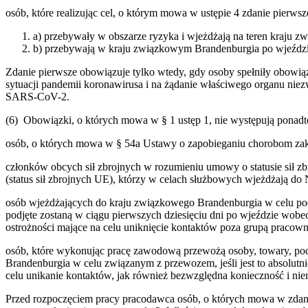
osób, które realizując cel, o którym mowa w ustępie 4 zdanie pierwsz
a) przebywały w obszarze ryzyka i wjeżdżają na teren kraju 
b) przebywają w kraju związkowym Brandenburgia po wjeździe
Zdanie pierwsze obowiązuje tylko wtedy, gdy osoby spełniły obowią
sytuacji pandemii koronawirusa i na żądanie właściwego organu niez
SARS-CoV-2.
(6) Obowiązki, o których mowa w § 1 ustęp 1, nie występują ponadt
osób, o których mowa w § 54a Ustawy o zapobieganiu chorobom za
członków obcych sił zbrojnych w rozumieniu umowy o statusie sił z
(status sił zbrojnych UE), którzy w celach służbowych wjeżdżają do
osób wjeżdżających do kraju związkowego Brandenburgia w celu podj
podjęte zostaną w ciągu pierwszych dziesięciu dni po wjeździe wobe
ostrożności mające na celu uniknięcie kontaktów poza grupą pracow
osób, które wykonując pracę zawodową przewożą osoby, towary, pocz
Brandenburgia w celu związanym z przewozem, jeśli jest to absolutni
celu unikanie kontaktów, jak również bezwzględna konieczność i ni
Przed rozpoczęciem pracy pracodawca osób, o których mowa w zdaniu