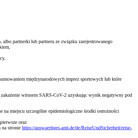
 albo partnerki lub partnera ze związku zarejestrowanego
kiem,
cy,
odsumowaniem międzynarodowych imprez sportowych lub które
st na zakażenie wirusem SARS-CoV-2 uzyskując wynik negatywny pod
 na miejscu szczególne epidemiologiczne środki ostrożności
 pierwsze oraz
 na stronie
https://auswaertiges-amt.de/de/ReiseUndSicherheit/reise-