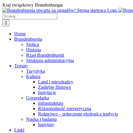
Przejdź
Kraj związkowy Brandenburgia
do
zawartości
Szukaj
Home
Brandenburgia
Stolica
Historia
Rząd Brandenburgii
Struktura administracyjna
Tematy
Turystyka
Kultura
Land i mieszkańcy
Zagłębie filmowe
Instytucje
Gospodarka
Infrastruktura
Różnorodność energetyczna
Rolnictwo – połączenie ekologii z tradycją
Nauka i badania
Instytuty
Linki