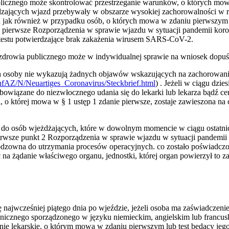
licznego może skontrolować przestrzeganie warunków, o których mo
zedzających wjazd przebywały w obszarze wysokiej zachorowalności w r
 jak również w przypadku osób, o których mowa w zdaniu pierwszym pu
e pierwsze Rozporządzenia w sprawie wjazdu w sytuacji pandemii koro
k testu potwierdzające brak zakażenia wirusem SARS-CoV-2.
zdrowia publicznego może w indywidualnej sprawie na wniosek dopuśc
 nich osoby nie wykazują żadnych objawów wskazujących na zachoro
nfAZ/N/Neuartiges_Coronavirus/Steckbrief.html
) . Jeżeli w ciągu dz
bowiązane do niezwłocznego udania się do lekarki lub lekarza bądź 
 której mowa w § 1 ustęp 1 zdanie pierwsze, zostaje zawieszona na 
e się do osób wjeżdżających, które w dowolnym momencie w ciągu ostatn
rwsze punkt 2 Rozporządzenia w sprawie wjazdu w sytuacji pandemii k
eodzowna do utrzymania procesów operacyjnych. co zostało poświadczo
na żądanie właściwego organu, jednostki, której organ powierzył to z
ię najwcześniej piątego dnia po wjeździe, jeżeli osoba ma zaświadczen
nego sporządzonego w języku niemieckim, angielskim lub francuskim 
ie lekarskie, o którym mowa w zdaniu pierwszym lub test będący jeg