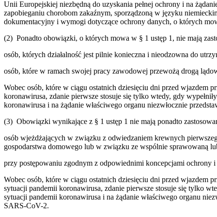
Unii Europejskiej niezbędną do uzyskania pełnej ochrony i na żądan
zapobieganiu chorobom zakaźnym, sporządzoną w języku niemieckim,
dokumentacyjny i wymogi dotyczące ochrony danych, o których mow
(2) Ponadto obowiązki, o których mowa w § 1 ustęp 1, nie mają zast
osób, których działalność jest pilnie konieczna i nieodzowna do ut
osób, które w ramach swojej pracy zawodowej przewożą drogą lądową
Wobec osób, które w ciągu ostatnich dziesięciu dni przed wjazdem 
koronawirusa, zdanie pierwsze stosuje się tylko wtedy, gdy wypełni
koronawirusa i na żądanie właściwego organu niezwłocznie przedsta
(3) Obowiązki wynikające z § 1 ustęp 1 nie mają ponadto zastosowa
osób wjeżdżających w związku z odwiedzaniem krewnych pierwszego
gospodarstwa domowego lub w związku ze wspólnie sprawowaną lub 
przy postępowaniu zgodnym z odpowiednimi koncepcjami ochrony i h
Wobec osób, które w ciągu ostatnich dziesięciu dni przed wjazdem 
sytuacji pandemii koronawirusa, zdanie pierwsze stosuje się tylko 
sytuacji pandemii koronawirusa i na żądanie właściwego organu niez
SARS-CoV-2.