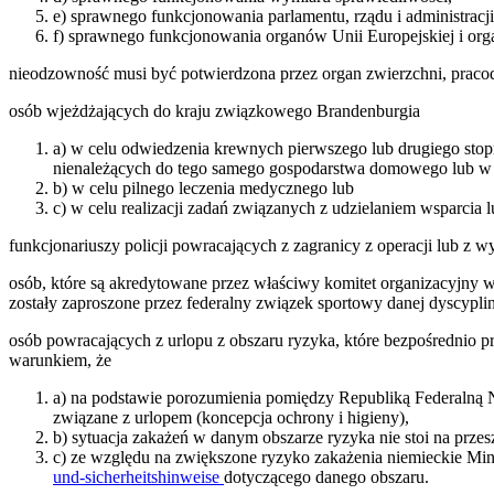
e) sprawnego funkcjonowania parlamentu, rządu i administracj
f) sprawnego funkcjonowania organów Unii Europejskiej i or
nieodzowność musi być potwierdzona przez organ zwierzchni, praco
osób wjeżdżających do kraju związkowego Brandenburgia
a) w celu odwiedzenia krewnych pierwszego lub drugiego stopni
nienależących do tego samego gospodarstwa domowego lub w 
b) w celu pilnego leczenia medycznego lub
c) w celu realizacji zadań związanych z udzielaniem wsparcia
funkcjonariuszy policji powracających z zagranicy z operacji lub 
osób, które są akredytowane przez właściwy komitet organizacyjn
zostały zaproszone przez federalny związek sportowy danej dyscypli
osób powracających z urlopu z obszaru ryzyka, które bezpośrednio
warunkiem, że
a) na podstawie porozumienia pomiędzy Republiką Federalną N
związane z urlopem (koncepcja ochrony i higieny),
b) sytuacja zakażeń w danym obszarze ryzyka nie stoi na prz
c) ze względu na zwiększone ryzyko zakażenia niemieckie Min
und-sicherheitshinweise
dotyczącego danego obszaru.