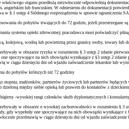
ie właściwego organu przedłożą niezwłocznie odpowiednią dokumentację
 angielskim lub francuskim. W odniesieniu do dokumentacji potwierd
a w § 1 ustęp 4 Siódmego rozporządzenia w sprawie ograniczenia SA
osowania do pobytów trwających do 72 godzin, jeżeli przestrzegane s
rzymania systemu opieki zdrowotnej; pracodawca musi poświadczyć piln
, kolejową, wodną lub powietrzną przez granicę osoby, towary lub d
przebywały w obszarze ryzyka w rozumieniu § 3 ustęp 2 zdanie pierws
ły one spoczywające na nich obowiązki wynikające z §3 ustęp 2 zdani
wią w ciągu dziesięciu dni od wjazdu zaświadczenie lekarskie lub wy
nia do pobytów krótszych niż 72 godziny
 stopnia, małżonków, partnerów życiowych lub partnerów będących 
dzieloną między siebie opieką lub prawem do kontaktów z dzieckiem
igieny -wysokiej rangi członków służb dyplomatycznych i konsularny
przebywały w obszarze o wysokiej zachorowalności w rozumieniu § 3 
wtedy, gdy wypełniły one spoczywające na nich obowiązki wynikające 
włocznie przedstawią w ciągu dziesięciu dni od wjazdu zaświadczenie 