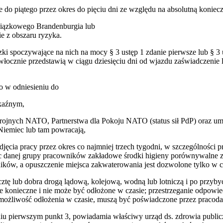
e do piątego przez okres do pięciu dni ze względu na absolutną koniecz
związkowego Brandenburgia lub
 z obszaru ryzyka.
zki spoczywające na nich na mocy § 3 ustęp 1 zdanie pierwsze lub § 
włocznie przedstawią w ciągu dziesięciu dni od wjazdu zaświadczenie 
o w odniesieniu do
kaźnym,
brojnych NATO, Partnerstwa dla Pokoju NATO (status sił PdP) oraz umo
 Niemiec lub tam powracają,
ęcia pracy przez okres co najmniej trzech tygodni, w szczególności 
c danej grupy pracowników zakładowe środki higieny porównywalne z iz
ników, a opuszczenie miejsca zakwaterowania jest dozwolone tylko w 
tę lub dobra drogą lądową, kolejową, wodną lub lotniczą i po przyb
e konieczne i nie może być odłożone w czasie; przestrzeganie odpowie
emożliwość odłożenia w czasie, muszą być poświadczone przez pracod
 pierwszym punkt 3, powiadamia właściwy urząd ds. zdrowia publiczn