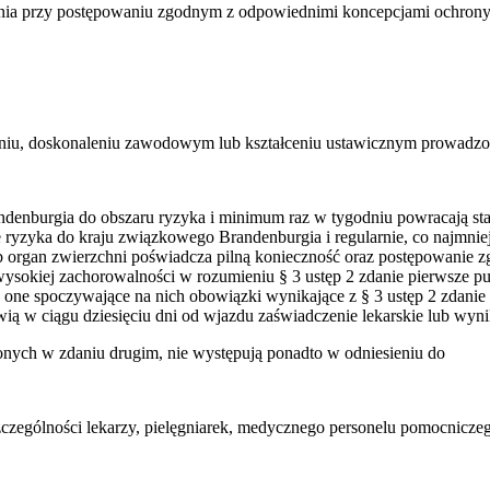
nia przy postępowaniu zgodnym z odpowiednimi koncepcjami ochrony i 
ceniu, doskonaleniu zawodowym lub kształceniu ustawicznym prowad
denburgia do obszaru ryzyka i minimum raz w tygodniu powracają sta
ze ryzyka do kraju związkowego Brandenburgia i regularnie, co najmni
ub organ zwierzchni poświadcza pilną konieczność oraz postępowanie 
wysokiej zachorowalności w rozumieniu § 3 ustęp 2 zdanie pierwsze p
ły one spoczywające na nich obowiązki wynikające z § 3 ustęp 2 zdan
wią w ciągu dziesięciu dni od wjazdu zaświadczenie lekarskie lub wy
onych w zdaniu drugim, nie występują ponadto w odniesieniu do
zczególności lekarzy, pielęgniarek, medycznego personelu pomocnicz