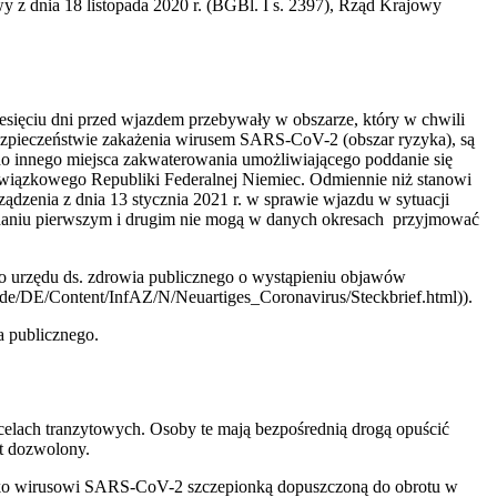
y z dnia 18 listopada 2020 r. (BGBl. I s. 2397), Rząd Krajowy
esięciu dni przed wjazdem przebywały w obszarze, który w chwili
zpieczeństwie zakażenia wirusem SARS-CoV-2 (obszar ryzyka), są
do innego miejsca zakwaterowania umożliwiającego poddanie się
ju związkowego Republiki Federalnej Niemiec. Odmiennie niż stanowi
dzenia z dnia 13 stycznia 2021 r. w sprawie wjazdu w sytuacji
zdaniu pierwszym i drugim nie mogą w danych okresach przyjmować
o urzędu ds. zdrowia publicznego o wystąpieniu objawów
e/DE/Content/InfAZ/N/Neuartiges_Coronavirus/Steckbrief.html)).
a publicznego.
celach tranzytowych. Osoby te mają bezpośrednią drogą opuścić
t dozwolony.
eciwko wirusowi SARS-CoV-2 szczepionką dopuszczoną do obrotu w