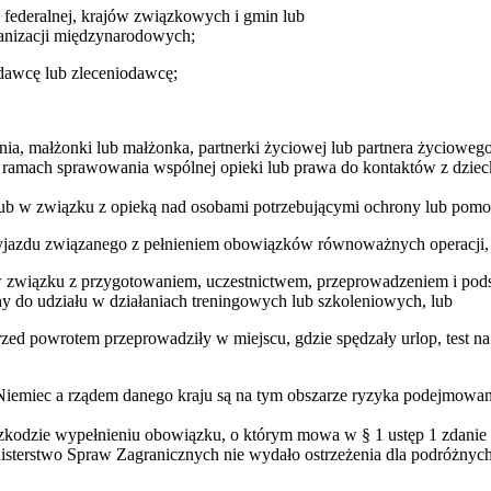
i federalnej, krajów związkowych i gmin lub
ganizacji międzynarodowych;
dawcę lub zleceniodawcę;
a, małżonki lub małżonka, partnerki życiowej lub partnera życiowego,
ramach sprawowania wspólnej opieki lub prawa do kontaktów z dziec
 lub w związku z opieką nad osobami potrzebującymi ochrony lub pomo
z wyjazdu związanego z pełnieniem obowiązków równoważnych operacji,
y w związku z przygotowaniem, uczestnictwem, przeprowadzeniem i p
ny do udziału w działaniach treningowych lub szkoleniowych, lub
 przed powrotem przeprowadziły w miejscu, gdzie spędzały urlop, te
iemiec a rządem danego kraju są na tym obszarze ryzyka podejmowane
eszkodzie wypełnieniu obowiązku, o którym mowa w § 1 ustęp 1 zdanie
isterstwo Spraw Zagranicznych nie wydało ostrzeżenia dla podróżnych