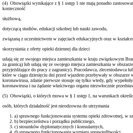
(4) Obowiązki wynikające z § 1 ustęp 1 nie mają ponadto zastosowa
konieczność
służbową,
dotyczącą studiów, edukacji szkolnej lub nauki zawodu,
związaną z uczestnictwem w zajęciach edukacyjnych oraz w kształ
skorzystania z oferty opieki dziennej dla dzieci
udają się ze swojego miejsca zamieszkania w kraju związkowym Bran
za granicą) lub udają się ze swojego miejsca zamieszkania w obszar
przyjeżdżające do pracy z zagranicy). Pracodawca, zleceniodawca l
które w ciągu dziesięciu dni przed wjazdem przebywały w obszarze 
koronawirusa, zdanie pierwsze stosuje się tylko wtedy, gdy wypełni
koronawirusa i na żądanie właściwego organu niezwłocznie przedsta
(5) Obowiązki, o których mowa w § 1 ustęp 1, na warunkach określ
osób, których działalność jest nieodzowna do utrzymania
a) sprawnego funkcjonowania systemu opieki zdrowotnej, w s
b) bezpieczeństwa i porządku publicznego,
c) stosunków dyplomatycznych i konsularnych,
d) sprawnego funkcjonowania wymiaru sprawiedliwości,