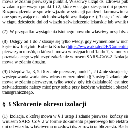
mowa w zdaniu pierwszym punkt 3. Właściwy urząd ds. zdrowia pub
w zdaniu pierwszym punkt 1 i 2, które w ciągu dziesięciu dni popr
Rozporządzenia w sprawie wjazdu w sytuacji pandemii koronawirusa
one spoczywające na nich obowiązki wynikające z § 3 ustęp 1 zdani
w ciągu dziesięciu dni od wjazdu zaświadczenie lekarskie lub wyni
(7) W przypadku wystąpienia istotnego powodu właściwy urząd ds. 
(8) Ustępy od 1 do 7 stosuje się tylko wtedy, gdy wymienione w
kryteriów Instytutu Roberta Kocha (
https://www.rki.de/DE/Content/I
pierwszym u osób, o których mowa w ustępach od 1a do 7, są one zo
pozwalającego wykluczyć zakażenie wirusem SARS-CoV-2. Izolacja, o
mowa w zdaniu drugim.
(9) Ustępów 1a, 3, 5 i 6 zdanie pierwsze, punkt 1, 2 i 4 nie stosuj
występowania wariantów wirusa w rozumieniu § 3 ustęp 2 zdanie pie
mowa w zdaniu pierwszym, tylko wtedy, gdy ich działalność jest ni
zaświadczenie należy mieć przy sobie przy każdym wjeździe i okazać 
transgranicznego.
§ 3 Skrócenie okresu izolacji
(1) Izolacja, o której mowa w § 1 ustęp 1 zdanie pierwsze, kończy s
wirusem SARS-CoV-2 w formie dokumentu papierowego lub elektronicz
dni od wjazdu, właściwemu urzędowi ds. zdrowia publicznego. Badan