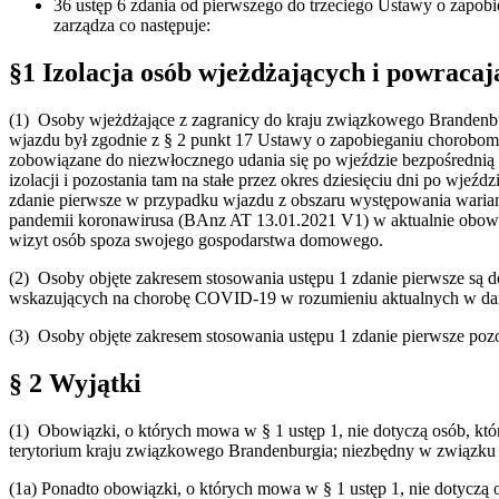
36 ustęp 6 zdania od pierwszego do trzeciego Ustawy o zapobi
zarządza co następuje:
§1 Izolacja osób wjeżdżających i powraca
(1) Osoby wjeżdżające z zagranicy do kraju związkowego Brandenbur
wjazdu był zgodnie z § 2 punkt 17 Ustawy o zapobieganiu chorobo
zobowiązane do niezwłocznego udania się po wjeździe bezpośrednią
izolacji i pozostania tam na stałe przez okres dziesięciu dni po wje
zdanie pierwsze w przypadku wjazdu z obszaru występowania wariant
pandemii koronawirusa (BAnz AT 13.01.2021 V1) w aktualnie obowią
wizyt osób spoza swojego gospodarstwa domowego.
(2) Osoby objęte zakresem stosowania ustępu 1 zdanie pierwsze s
wskazujących na chorobę COVID-19 w rozumieniu aktualnych w dany
(3) Osoby objęte zakresem stosowania ustępu 1 zdanie pierwsze pozo
§ 2 Wyjątki
(1) Obowiązki, o których mowa w § 1 ustęp 1, nie dotyczą osób, kt
terytorium kraju związkowego Brandenburgia; niezbędny w związku 
(1a) Ponadto obowiązki, o których mowa w § 1 ustęp 1, nie dotyczą