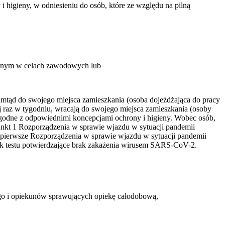
higieny, w odniesieniu do osób, które ze względu na pilną
zonym w celach zawodowych lub
mtąd do swojego miejsca zamieszkania (osoba dojeżdżająca do pracy
ej raz w tygodniu, wracają do swojego miejsca zamieszkania (osoby
zgodne z odpowiednimi koncepcjami ochrony i higieny. Wobec osób,
unkt 1 Rozporządzenia w sprawie wjazdu w sytuacji pandemii
ie pierwsze Rozporządzenia w sprawie wjazdu w sytuacji pandemii
nik testu potwierdzające brak zakażenia wirusem SARS-CoV-2.
ego i opiekunów sprawujących opiekę całodobową,