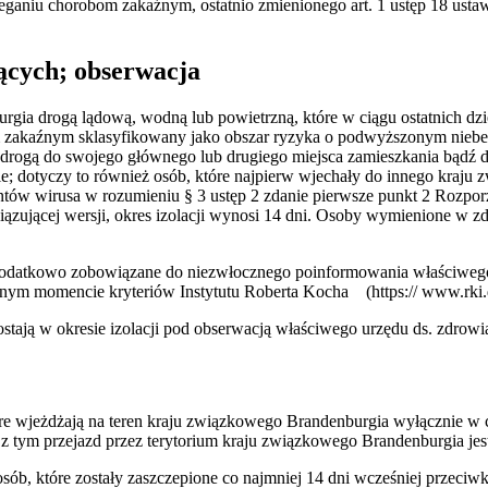
eganiu chorobom zakaźnym, ostatnio zmienionego art. 1 ustęp 18 ustaw
jących; obserwacja
gia drogą lądową, wodną lub powietrzną, które w ciągu ostatnich dzi
m zakaźnym sklasyfikowany jako obszar ryzyka o podwyższonym niebe
 drogą do swojego głównego lub drugiego miejsca zamieszkania bądź 
ździe; dotyczy to również osób, które najpierw wjechały do innego kra
ów wirusa w rozumieniu § 3 ustęp 2 zdanie pierwsze punkt 2 Rozporzą
zującej wersji, okres izolacji wynosi 14 dni. Osoby wymienione w 
ą dodatkowo zobowiązane do niezwłocznego poinformowania właściweg
m momencie kryteriów Instytutu Roberta Kocha (https:// www.rki.d
stają w okresie izolacji pod obserwacją właściwego urzędu ds. zdrowi
óre wjeżdżają na teren kraju związkowego Brandenburgia wyłącznie w 
z tym przejazd przez terytorium kraju związkowego Brandenburgia jes
 osób, które zostały zaszczepione co najmniej 14 dni wcześniej prz