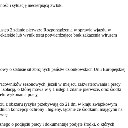
ność i sytuację niecierpiącą zwłoki
3 ustęp 2 zdanie pierwsze Rozporządzenia w sprawie wjazdu w
lekarskie lub wynik testu potwierdzające brak zakażenia wirusem
wy o statusie sił zbrojnych państw członkowskich Unii Europejskiej
pracowników sezonowych, jeżeli w miejscu zakwaterowania i pracy
olacją, o której mowa w § 1 ustęp 1 zdanie pierwsze, oraz środki
celu wykonania pracy,
yciu z obszaru ryzyka przebywają do 21 dni w kraju związkowym
dnich koncepcji ochrony i higieny, łącznie ze środkami mającymi na
awcę.
ego o podjęciu pracy i dokumentuje podjęte środki, o których