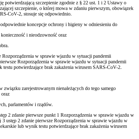
 potwierdzającą szczepienie zgodnie z § 22 ust. 1 i 2 Ustawy o
zającej szczepienie, o której mowa w zdaniu pierwszym, obowiązek
RS-CoV-2, stosuje się odpowiednio.
ą odpowiednie koncepcje ochrony i higieny w odniesieniu do
ą konieczność i nieodzowność oraz
obra.
ze Rozporządzenia w sprawie wjazdu w sytuacji pandemii
e pierwsze Rozporządzenia w sprawie wjazdu w sytuacji pandemii
nik testu potwierdzające brak zakażenia wirusem SARS-CoV-2.
w związku zarejestrowanym nienależących do tego samego
 oraz
ch, parlamentów i rządów.
ustęp 2 zdanie pierwsze punkt 1 Rozporządzenia w sprawie wjazdu w
z § 3 ustęp 2 zdanie pierwsze Rozporządzenia w sprawie wjazdu w
lekarskie lub wynik testu potwierdzające brak zakażenia wirusem