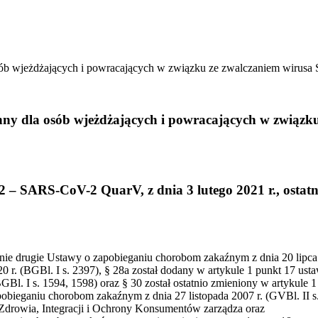
osób wjeżdżających i powracających w związku ze zwalczaniem wiru
nny dla osób wjeżdżających i powracających w związ
 SARS-CoV-2 QuarV, z dnia 3 lutego 2021 r., ostatni
nie drugie Ustawy o zapobieganiu chorobom zakaźnym z dnia 20 lipca 2
 r. (BGBl. I s. 2397), § 28a został dodany w artykule 1 punkt 17 ustaw
GBl. I s. 1594, 1598) oraz § 30 został ostatnio zmieniony w artykule 1
obieganiu chorobom zakaźnym z dnia 27 listopada 2007 r. (GVBl. II s.
, Zdrowia, Integracji i Ochrony Konsumentów zarządza oraz