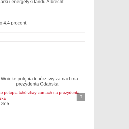
rki i energetyki landu Albrecht
 4,4 procent.
e potępia tchórzliwy zamach na prezydenta
Rynek pracy w Brand
ska
5. 01. 2019
. 2019