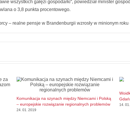
awie wszystkich gałęzi gospodarki“, powiedział minister gospoda
owlana o 3,8 punkta procentowego.
rcy – realne pensje w Brandenburgii wzrosły w minionym roku o
Woidk
Komunikacja na szynach między Niemcami i Polską
Gdań
– europejskie rozwiązanie regionalnych problemów
14. 01
24. 01. 2019