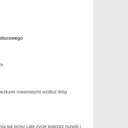
kulturowego
ch
 ścieżkami rowerowymi wzdłuż dróg
a się przez całe życie poprzez rozwój i