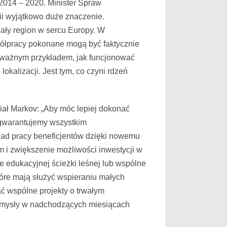
014 – 2020. Minister Spraw
i wyjątkowo duże znaczenie.
ały region w sercu Europy. W
półpracy pokonane mogą być faktycznie
 ważnym przykładem, jak funcjonować
kalizacji. Jest tym, co czyni rdzeń
ał Markov: „Aby móc lepiej dokonać
 gwarantujemy wszystkim
ład pracy beneficjentów dzięki nowemu
i zwiększenie możliwości inwestycji w
e edukacyjnej ścieżki leśnej lub wspólne
tóre mają służyć wspieraniu małych
ć wspólne projekty o trwałym
pomysły w nadchodzących miesiącach