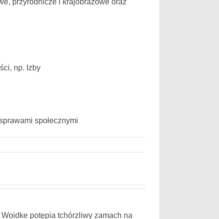
we, przyrodnicze i krajobrazowe oraz
ci, np. Izby
ę sprawami społecznymi