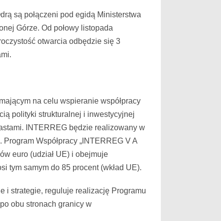
Odrą są połączeni pod egidą Ministerstwa
onej Górze. Od połowy listopada
uroczystość otwarcia odbędzie się 3
ami.
ającym na celu wspieranie współpracy
ą polityki strukturalnej i inwestycyjnej
 miastami. INTERREG będzie realizowany w
ami. Program Współpracy „INTERREG V A
w euro (udział UE) i obejmuje
osi tym samym do 85 procent (wkład UE).
i strategie, reguluje realizację Programu
 po obu stronach granicy w