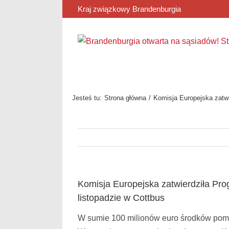
Przejdź
Kraj związkowy Brandenburgia
do
zawartości
Jesteś tu:
Strona główna
Komisja Europejska zatwi
Komisja Europejska zatwierdziła Pr
listopadzie w Cottbus
W sumie 100 milionów euro środków pomo