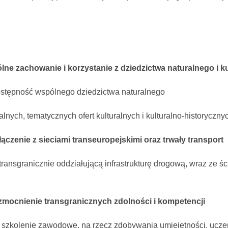
ólne zachowanie i korzystanie z dziedzictwa naturalnego i 
dostępność wspólnego dziedzictwa naturalnego
nych, tematycznych ofert kulturalnych i kulturalno-historyczny
łączenie z sieciami transeuropejskimi oraz trwały transport
w transgranicznie oddziałującą infrastrukturę drogową, wraz ze
Wzmocnienie transgranicznych zdolności i kompetencji
i szkolenie zawodowe, na rzecz zdobywania umiejętności, uczeni