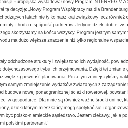
omisję Europejską wystartował nowy Program INTERREG-V-A 2
ł tę decyzję: „Nowy Program Współpracy ma dla Brandenburgi
odzących latach nie tylko nasz kraj związkowy lecz również c
ioty, chodzi o spójność partnerów. Jedynie dzięki dobrej ws
 czego skorzystamy na końcu wszyscy. Program jest tym samym
odu ma dużo większe znaczenie niż tylko regionalne wsparcie lo
y odchudzone struktury i zwiększono ich wydajność, powiedzi
 dotychczasowego trybu ich przyjmowania. Dzięki tej zmianie
raz większą pewność planowania. Poza tym zmniejszyliśmy nak
 tym samym zmniejszenie wydatków związanych z zarządzaniem 
ład budowa nowej ponadgranicznej ścieżki rowerowej, powstani
ieci w gospodarce. Dla mnie są również ważne środki unijne, k
iony, dzięki którym mieszkańcy mogą spotykać się i organizowa
m być polsko-niemieckie sąsiedztwo. Jestem ciekawy, jakie 
i polskimi partnerami.“