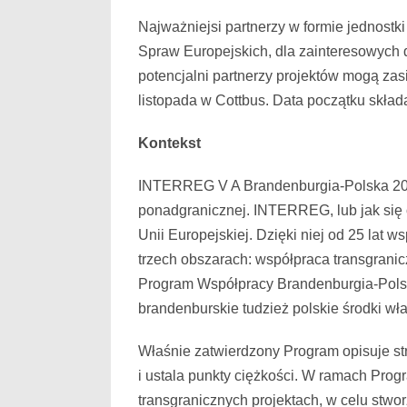
Najważniejsi partnerzy w formie jednostk
Spraw Europejskich, dla zainteresowych 
potencjalni partnerzy projektów mogą zasi
listopada w Cottbus. Data początku skład
Kontekst
INTERREG V A Brandenburgia-Polska 201
ponadgranicznej. INTERREG, lub jak się ofi
Unii Europejskiej. Dzięki niej od 25 la
trzech obszarach: współpraca transgran
Program Współpracy Brandenburgia-Polsk
brandenburskie tudzież polskie środki w
Właśnie zatwierdzony Program opisuje str
i ustala punkty ciężkości. W ramach Prog
transgranicznych projektach, w celu stwor