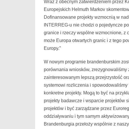
Wraz z obecnym zatwierdzeniem przez K
Europejskich Helmuth Markov skomentowa
Dofinansowane projekty wzmocnią w nadch
INTERREG-u nie chodzi o pojedyncze podm
granice i rzeczy wspólne wzmocnione, z
może Europa otwartych granic i z tego pow
Europy.”
W nowym programie brandenburskim został
porównania wniosków, zrezygnowaliśmy z
zainteresowanym lepszą przejrzystość o
systemowi rozliczenia i spowodowaliśmy
konkretne projekty. Mogą to być na przyk
projekty badawcze i wsparcie projektów s
projektów i być zarządzane przez Euroreg
oddziaływaniu i tym samym aktywizowany
Brandenburgia przełoży wspólnie z naszym