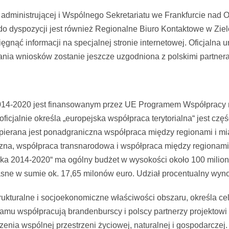
i administrującej i Wspólnego Sekretariatu we Frankfurcie nad 
do dyspozycji jest również Regionalne Biuro Kontaktowe w Ziel
ęgnąć informacji na specjalnej stronie internetowej. Oficjalna 
ania wniosków zostanie jeszcze uzgodniona z polskimi partner
4-2020 jest finansowanym przez UE Programem Współpracy m
cjalnie określa „europejska współpraca terytorialna“ jest części
t wspierana jest ponadgraniczna współpraca między regionami i
iczna, współpraca transnarodowa i współpraca między region
a 2014-2020“ ma ogólny budżet w wysokości około 100 milionó
łasne w sumie ok. 17,65 milonów euro. Udział procentualny wyn
ukturalne i socjoekonomiczne właściwości obszaru, określa cele 
ramu współpracują brandenburscy i polscy partnerzy projektowi
zenia wspólnej przestrzeni życiowej, naturalnej i gospodarczej.