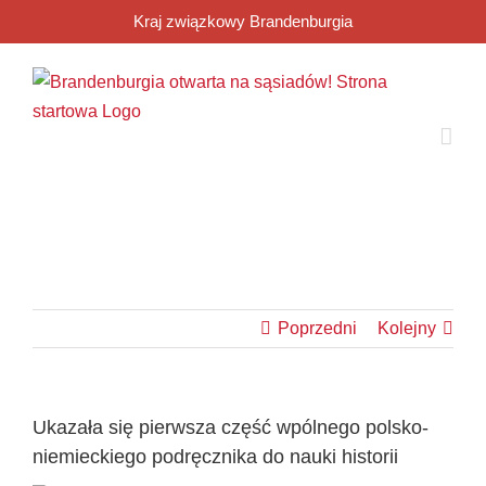
Przejdź
Kraj związkowy Brandenburgia
do
zawartości
Poprzedni
Kolejny
Ukazała się pierwsza część wpólnego polsko-
niemieckiego podręcznika do nauki historii